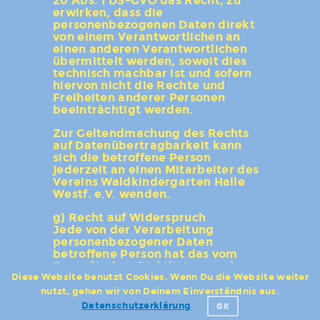
20 Abs. 1 DS-GVO das Recht, zu
erwirken, dass die
personenbezogenen Daten direkt
von einem Verantwortlichen an
einen anderen Verantwortlichen
übermittelt werden, soweit dies
technisch machbar ist und sofern
hiervon nicht die Rechte und
Freiheiten anderer Personen
beeinträchtigt werden.
Zur Geltendmachung des Rechts
auf Datenübertragbarkeit kann
sich die betroffene Person
jederzeit an einen Mitarbeiter des
Vereins Waldkindergarten Halle
Westf. e.V. wenden.
g) Recht auf Widerspruch
Jede von der Verarbeitung
personenbezogener Daten
betroffene Person hat das vom
Europäischen Richtlinien- und
Diese Website benutzt Cookies. Wenn Du die Website weiter
Verordnungsgeber gewährte
Recht, aus Gründen, die sich aus
nutzt, gehen wir von Deinem Einverständnis aus.
ihrer besonderen Situation
Datenschutzerklärung
OK
ergeben, jederzeit gegen die